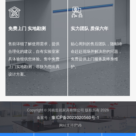


免费上门 实地勘测
实力团队 质保六年
售前详细了解使用需求，提供
贴心周到的售后团队，随时待
合理化的建议，自有实验室家
命赶赴现场并解决您的问题，
具体验馆供您体验。售中免费
免费提供上门服务及终身维
上门实地勘测，尽快为您出具
护。
设计方案。
Copyright © 河南造就家具有限公司 版权所有 2026
豫ICP备2023020560号-1
备案号：
网站支持IPV6