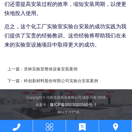
们还需提高安装过程的效率，缩短安装周期，以便更
快地投入使用。
总之，这个化工厂实验室实验台安装的成功实践为我
们提供了宝贵的经验教训。这些经验将帮助我们在未
来的实验室设施项目中取得更大的成功。
上一篇：
杏林实验室整体设备安装案例
下一篇：
科创新材料股份有限公司实验台安装案例
Copyright © 河南造就家具有限公司 版权所有 2026
豫ICP备2023020560号-1
备案号：
网站支持IPV6